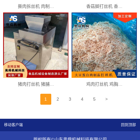
撕肉拆丝机 肉制…
香菇脚打丝机 香…
猪肉打丝机 猪脯…
鸡肉打丝机 鸡胸…
>
1
2
3
4
5
移动客户端
回到顶部
版权所有©山东奥舜机械科技有限公司