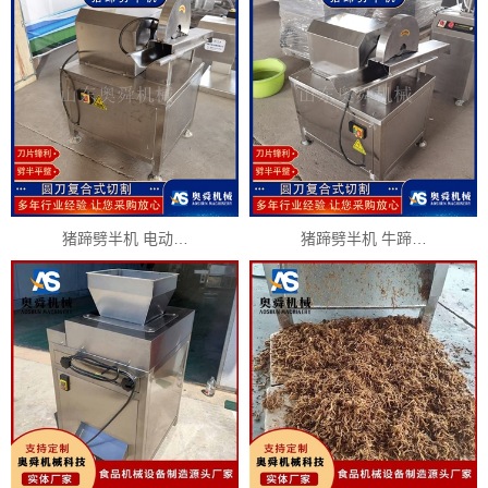
猪蹄劈半机 电动…
猪蹄劈半机 牛蹄…