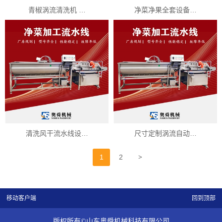
青椒涡流清洗机 …
净菜净果全套设备…
清洗风干流水线设…
尺寸定制涡流自动…
>
1
2
移动客户端
回到顶部
版权所有©山东奥舜机械科技有限公司