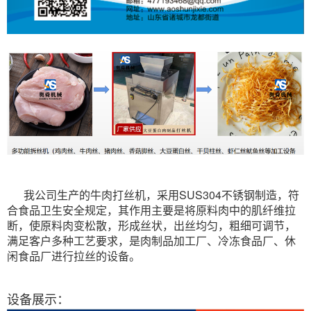
我公司生产的牛肉打丝机，采用SUS304不锈钢制造，符
合食品卫生安全规定，其作用主要是将原料肉中的肌纤维拉
断，使原料肉变松散，形成丝状，出丝均匀，粗细可调节，
满足客户多种工艺要求，是肉制品加工厂、冷冻食品厂、休
闲食品厂进行拉丝的设备。
设备展示：