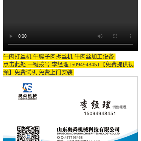
牛肉打丝机 牛腱子肉拆丝机 牛肉丝加工设备
点击此处 一键拨号 李经理15094948451【免费提供视
频】免费试机 免费上门
安装